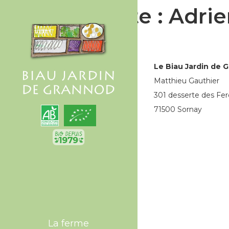
Étiquette :
Adrie
Le Biau Jardin de 
Matthieu Gauthier
301 desserte des Fer
71500 Sornay
La ferme