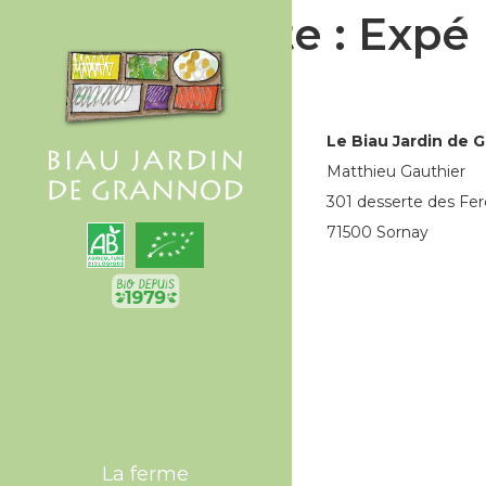
Étiquette :
Expé
Le Biau Jardin de 
Matthieu Gauthier
301 desserte des Fer
71500 Sornay
La ferme