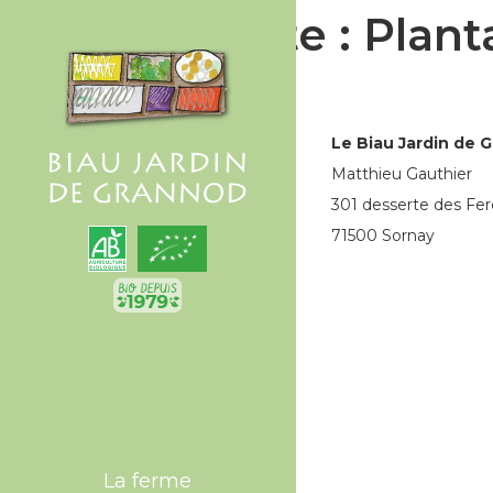
Étiquette :
Plant
Le Biau Jardin de 
Matthieu Gauthier
301 desserte des Fer
71500 Sornay
La ferme