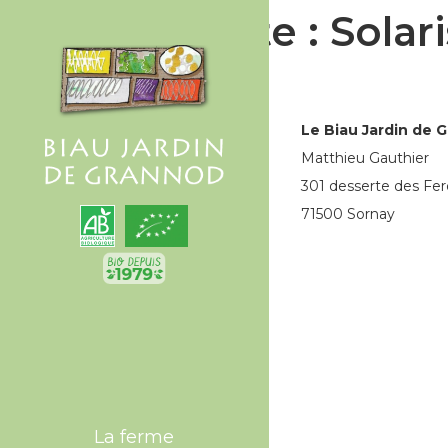
Étiquette :
Solar
Le Biau Jardin de 
Matthieu Gauthier
301 desserte des Fer
71500 Sornay
La ferme