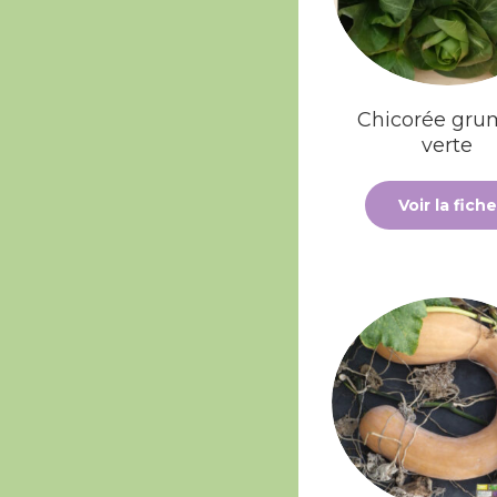
Chicorée gru
verte
Voir la fiche