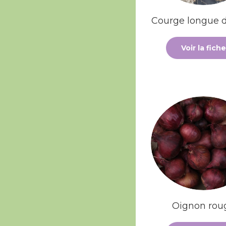
Courge longue d
Voir la fiche
Oignon rou