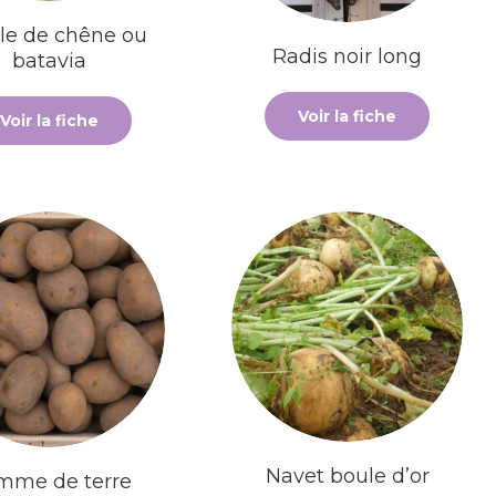
lle de chêne ou
Radis noir long
batavia
Voir la fiche
Voir la fiche
Navet boule d’or
mme de terre