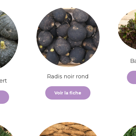
B
Radis noir rond
ert
Voir la fiche