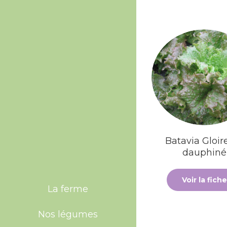
Batavia Gloir
dauphiné
Voir la fiche
La ferme
Nos légumes