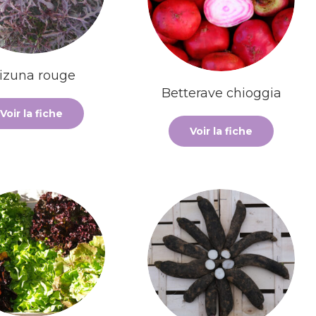
izuna rouge
Betterave chioggia
Voir la fiche
Voir la fiche