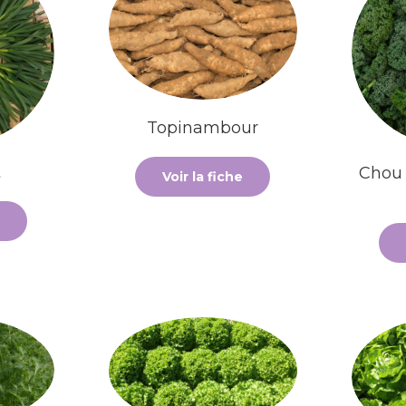
Topinambour
t
Chou
Voir la fiche