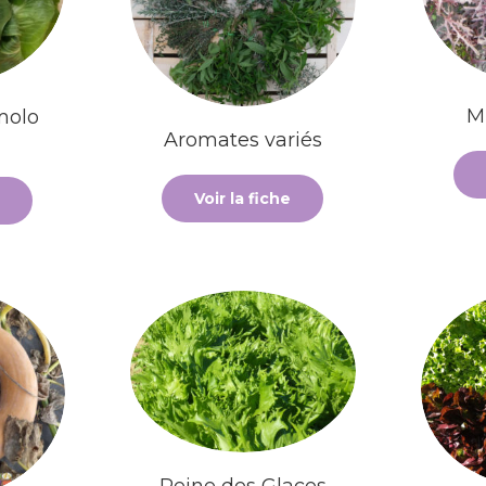
M
molo
Aromates variés
Voir la fiche
Reine des Glaces