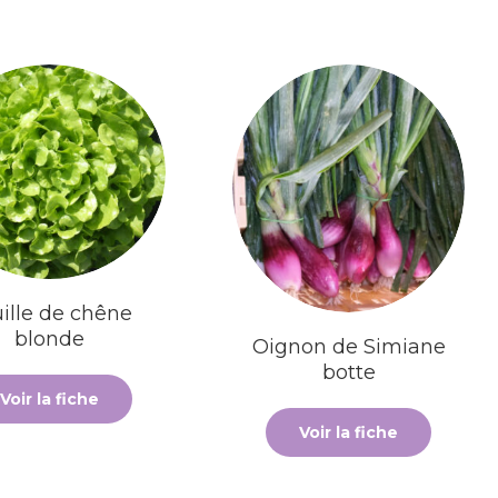
ille de chêne
blonde
Oignon de Simiane
botte
Voir la fiche
Voir la fiche