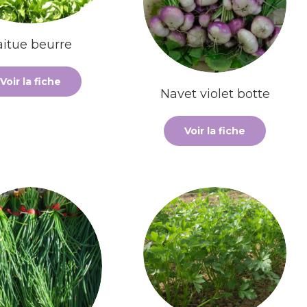
aitue beurre
Voir la fiche
Navet violet botte
Voir la fiche