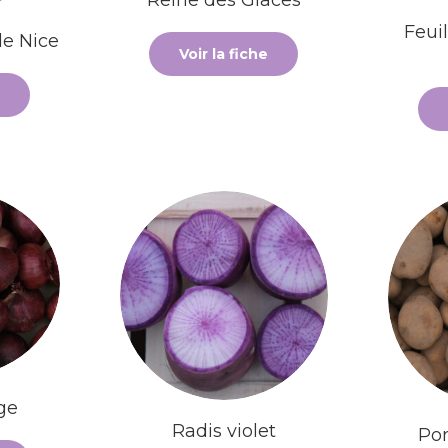
Feui
e Nice
Voir la fiche
ge
Radis violet
Po