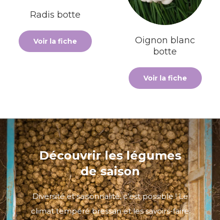
Radis botte
Oignon blanc
Voir la fiche
botte
Voir la fiche
Découvrir les légumes
de saison
Diversité et saisonnalité, c’est possible ! Le
climat tempéré bressan et les savoirs-faire