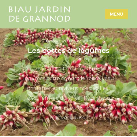
MENU
Retour vers Nos légumes
Les bottes de légumes
Encore jeunes et tout frais cueillis, les
légumes botte signent le renouveau
printanier et ravivent nos papilles :
c’est l’arrivée du soleil ! Racines de
toutes couleurs, et les feuilles se
mangent aussi !