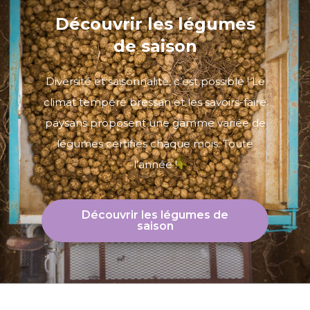
Découvrir les légumes
de saison
Diversité et saisonnalité, c’est possible ! Le
climat tempéré bressan et les savoirs-faire
paysans proposent une gamme variée de
légumes certifiés chaque mois. Toute
l’année !
Découvrir les légumes de
saison