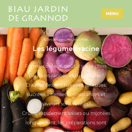
MENU
Retour vers Nos légumes
Les légumes-racine
Forme, couleur, goût, il y a le choix
parmi les racines et tubercules !
Craquantes, onctueuses, juteuses,
sucrées, intenses : consistances et
saveurs sont variées !
Crues, rapidement saisies ou mijotées
longuement, les préparations sont