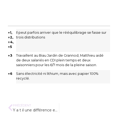
* * * * *
References
↑
1,
Il peut parfois arriver que le rééquilibrage se fasse sur
↑
2,
trois distributions
↑
4,
↑
5
↑
3
Travaillent au Biau Jardin de Grannod, Matthieu aidé
de deux salariés en
CDI
plein temps et deux
saisonniers pour les 6/7 mois de la pleine saison.
↑
6
Sans électricité ni lithium, mais avec papier 100%
recyclé.
PRÉCÉDENT
Y a t il une différence entre petit pois et chou de Bruxelles ?