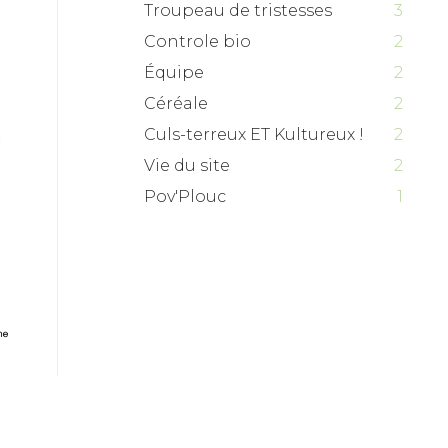
Troupeau de tristesses
3
Controle bio
2
Équipe
2
Céréale
2
Culs-terreux ET Kultureux !
2
Vie du site
2
Pov'Plouc
1