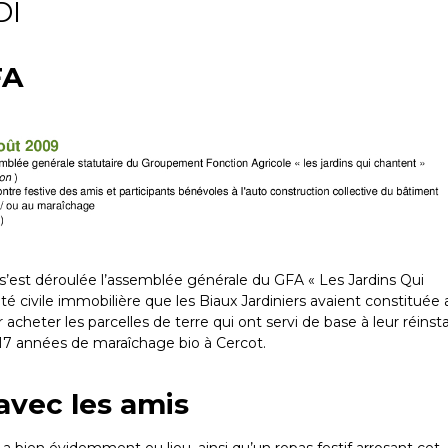
DI
FA
s’est déroulée l’assemblée générale du GFA « Les Jardins Qui
été civile immobilière que les Biaux Jardiniers avaient constituée
 acheter les parcelles de terre qui ont servi de base à leur réinsta
 17 années de maraîchage bio à Cercot.
avec les amis
x a bien évidemment eu lieu, ainsi qu’un repas festif arrosant cet