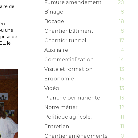
Fumure amendement
20
aire de
Binage
18
Bocage
18
éo-
(ou une
Chantier bâtiment
18
 prise de
Chantier tunnel
17
EL, le
Auxiliaire
14
Commercialisation
14
Visite et formation
13
Ergonomie
13
Vidéo
13
Planche permanente
13
Notre métier
12
Politique agricole,
11
Entretien
11
Chantier aménagments
10