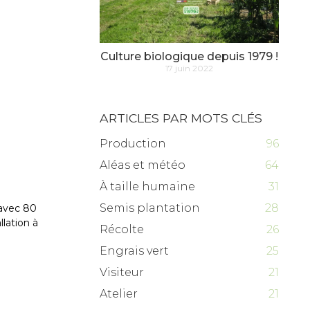
Culture biologique depuis 1979 !
17 juin 2022
ARTICLES PAR MOTS CLÉS
Production
96
Aléas et météo
64
À taille humaine
31
Semis plantation
28
 avec 80
llation à
Récolte
26
Engrais vert
25
Visiteur
21
Atelier
21