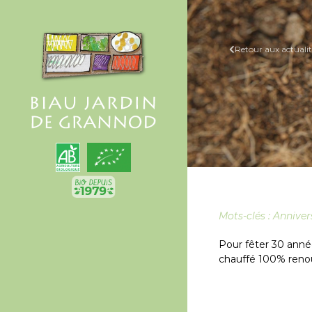
Retour aux actualit
Mots-clés :
Anniver
Pour fêter 30 anné
chauffé 100% renouv