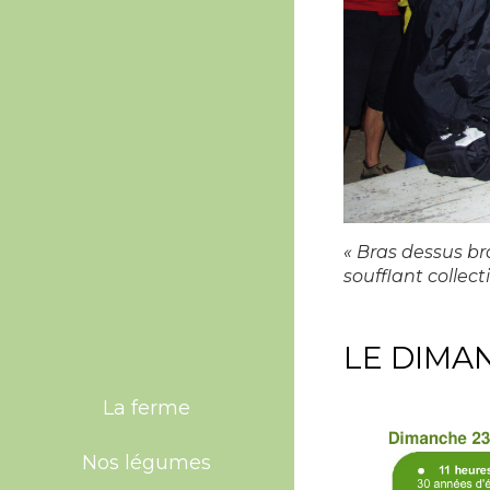
« Bras dessus br
soufflant collec
LE DIMA
La ferme
Nos légumes