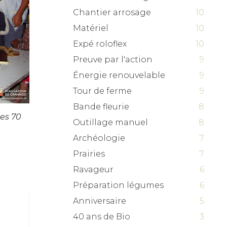
Chantier arrosage
10
Matériel
10
Expé roloflex
10
Preuve par l'action
9
Énergie renouvelable
9
Tour de ferme
9
Bande fleurie
8
ées 70
Outillage manuel
8
Archéologie
7
Prairies
7
Ravageur
6
Préparation légumes
6
Anniversaire
5
40 ans de Bio
3