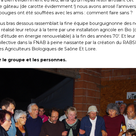
le gâteau (de carotte évidemment !) nous avons arrosé l’annivers
bougies ont été soufflées avec les amis : comment faire sans ?
sus bras dessous rassemblait la fine équipe bourguignonne des n
réalisé leur retour à la terre par une installation agricole en Bio 
d’étude en énergie renouvelable) à la fin des années 70′. Et leur
ollective dans la FNAB à peine naissante par la création du RABS
Agriculteurs Biologiques de Saône Et Loire.
 le groupe et les personnes.