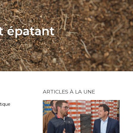
st épatant
ARTICLES À LA UNE
tique