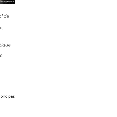
al de
e,
tique
fût
donc pas