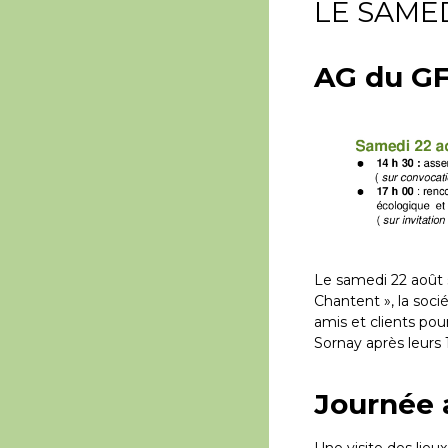
LE SAME
AG du G
Le samedi 22 août 
Chantent », la soci
amis et clients pour
Sornay après leurs
Journée 
Une visite des lieu