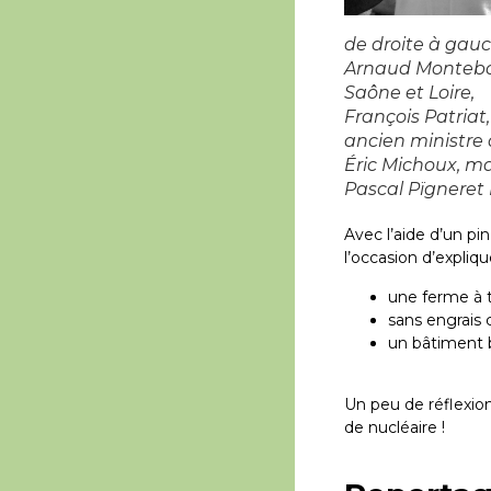
de droite à gau
Arnaud Montebou
Saône et Loire,
François Patriat
ancien ministre d
Éric Michoux, m
Pascal Pïgneret
Avec l’aide d’un p
l’occasion d’expliq
une ferme à t
sans engrais 
un bâtiment b
Un peu de réflexio
de nucléaire !