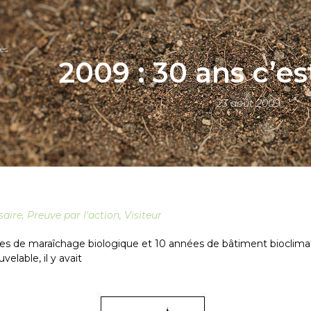
és
2009 : 30 ans c’e
23 août 2009
saire
,
Preuve par l'action
,
Visiteur
es de maraîchage biologique et 10 années de bâtiment bioclima
elable, il y avait