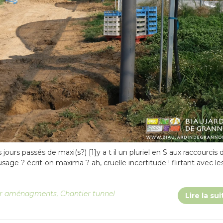
ours passés de maxi(s?) [1]y a t il un pluriel en S aux raccourcis 
l’usage ? écrit-on maxima ? ah, cruelle incertitude ! flirtant avec le
er aménagments
,
Chantier tunnel
Lire la sui