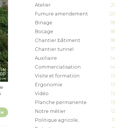
Atelier
21
Fumure amendement
20
Binage
18
Bocage
18
Chantier bâtiment
18
Chantier tunnel
17
Auxiliaire
14
Commercialisation
14
Visite et formation
13
Ergonomie
13
de
Vidéo
13
s
Planche permanente
13
Notre métier
12
te
Politique agricole,
11