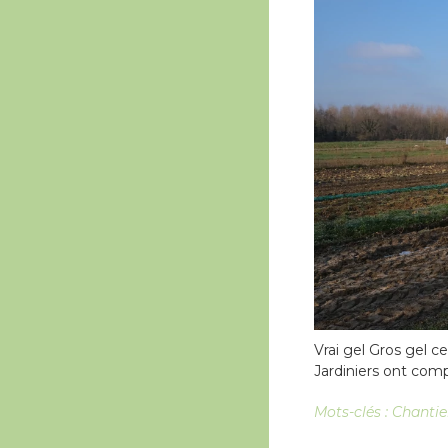
Vrai gel Gros gel ce
Jardiniers ont compl
Mots-clés :
Chantie