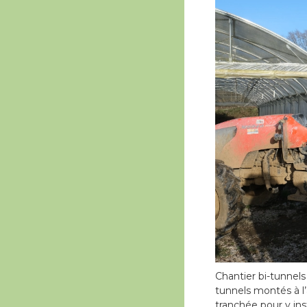
Chantier bi-tunnels
tunnels montés à l
tranchée pour y ins