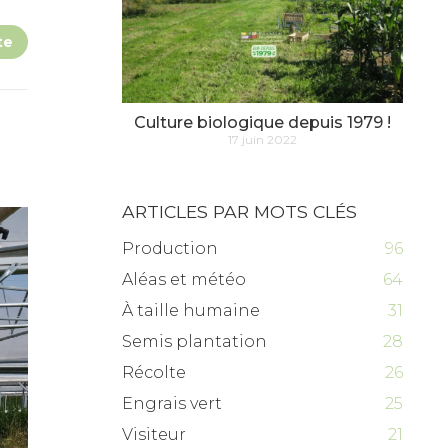
te
Culture biologique depuis 1979 !
17 juin 2022
ARTICLES PAR MOTS CLÉS
Production
96
Aléas et météo
64
À taille humaine
31
Semis plantation
28
Récolte
26
Engrais vert
25
Visiteur
21