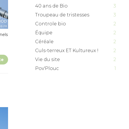
40 ans de Bio
3
Troupeau de tristesses
3
Controle bio
2
Équipe
2
nels
Céréale
2
Culs-terreux ET Kultureux !
2
Vie du site
2
te
Pov'Plouc
1