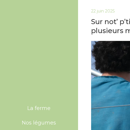
22 juin 2025
Sur not’ p’
plusieurs 
La ferme
Nos légumes