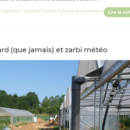
r bâtiment
,
Chantier tunnel
,
Fumure amendement
Lire la sui
rd (que jamais) et zarbi météo