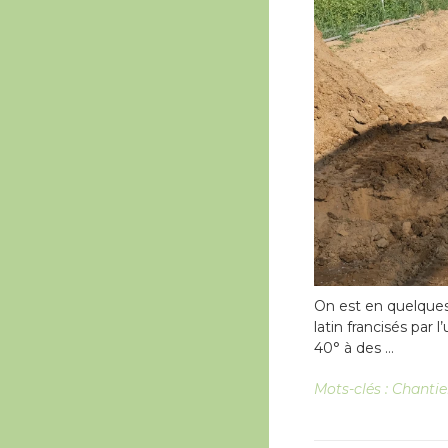
On est en quelques j
latin francisés par 
40° à des …
Mots-clés :
Chanti