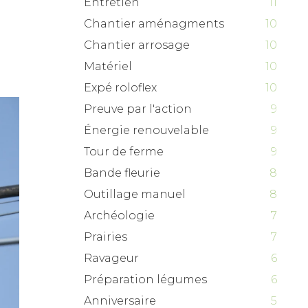
Entretien
11
Chantier aménagments
10
Chantier arrosage
10
Matériel
10
Expé roloflex
10
Preuve par l'action
9
Énergie renouvelable
9
Tour de ferme
9
Bande fleurie
8
Outillage manuel
8
Archéologie
7
Prairies
7
Ravageur
6
Préparation légumes
6
Anniversaire
5