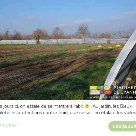
s jours ci, on essaie de se mettre à l’abri
. Au jardin, les Biaux
été les protections contre froid, que ce soit en étalant les voiles
r tunnel
Lire la sui