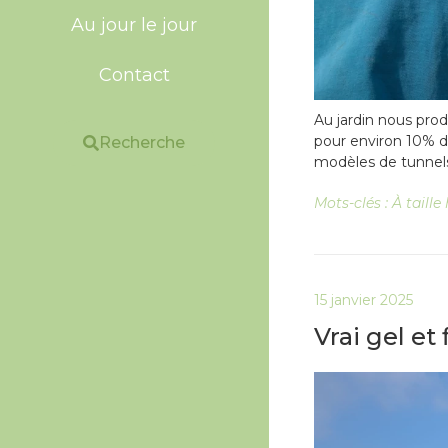
Au jour le jour
Contact
Au jardin nous pro
pour environ 10% de
Recherche
modèles de tunnels,
Mots-clés :
À taill
15 janvier 2025
Vrai gel et 