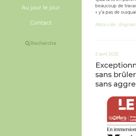
beaucoup de travai
Au jour le jour
« y’a pas de ouiqua
Contact
Mots-clés :
Engrais
Recherche
2 avril 2025
Exceptionne
sans brûler
sans aggres