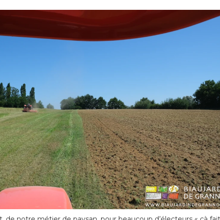
t, de notre métier de paysan, pour beaucoup d’électeurs « çà fai