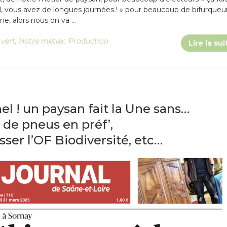
l, vous avez de longues journées ! » pour beaucoup de bifurqueu
ine, alors nous on va …
 vert
,
Notre métier
,
Production
Lire la sui
l ! un paysan fait la Une sans…
 de pneus en préf’,
ser l’OF Biodiversité, etc…