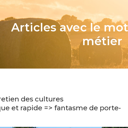
Articles avec le mot
métier
retien des cultures
e et rapide => fantasme de porte-