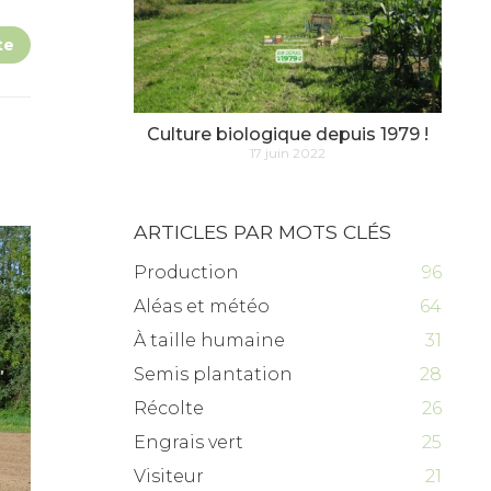
te
Culture biologique depuis 1979 !
17 juin 2022
ARTICLES PAR MOTS CLÉS
Production
96
Aléas et météo
64
À taille humaine
31
Semis plantation
28
Récolte
26
Engrais vert
25
Visiteur
21