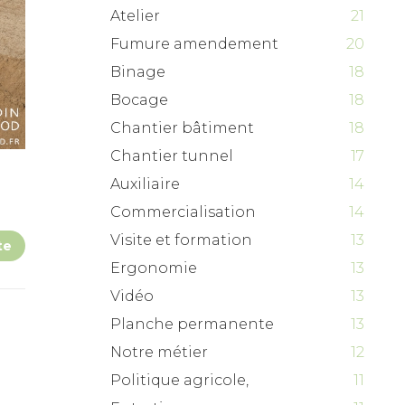
Atelier
21
Fumure amendement
20
Binage
18
Bocage
18
Chantier bâtiment
18
Chantier tunnel
17
e
Auxiliaire
14
Commercialisation
14
Visite et formation
13
te
Ergonomie
13
Vidéo
13
Planche permanente
13
Notre métier
12
Politique agricole,
11