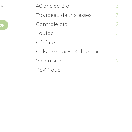
rs
40 ans de Bio
3
Troupeau de tristesses
3
Controle bio
2
te
Équipe
2
Céréale
2
Culs-terreux ET Kultureux !
2
Vie du site
2
Pov'Plouc
1