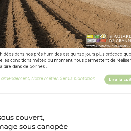
rchidées dans nos prés humides est quinze jours plus précoce qu
es belles conditions météo du moment nous permettent de réaliser
 à dire dans de bonnes …
 amendement
,
Notre métier
,
Semis plantation
Lire la sui
sous couvert,
mage sous canopée