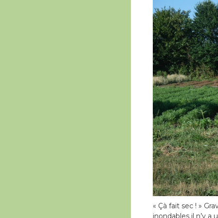
« Çà fait sec ! » Gr
inondables il n’y a 