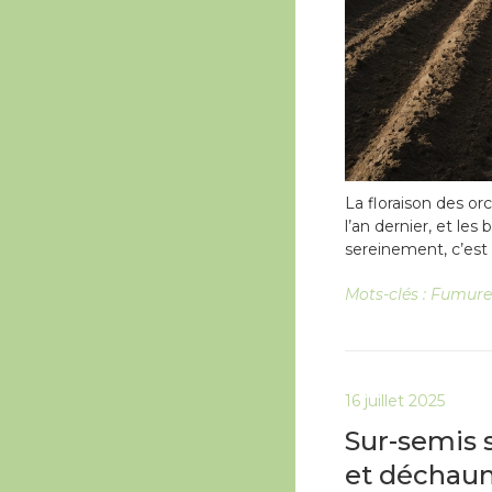
La floraison des o
l’an dernier, et l
sereinement, c’est
Mots-clés :
Fumure
16 juillet 2025
Sur-semis 
et déchau