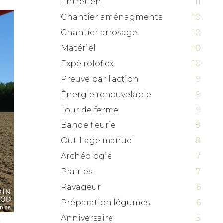
Entretien
11
Chantier aménagments
10
Chantier arrosage
10
Matériel
10
Expé roloflex
10
Preuve par l'action
9
Énergie renouvelable
9
Tour de ferme
9
Bande fleurie
8
Outillage manuel
8
Archéologie
7
Prairies
7
Ravageur
6
Préparation légumes
6
Anniversaire
5
t