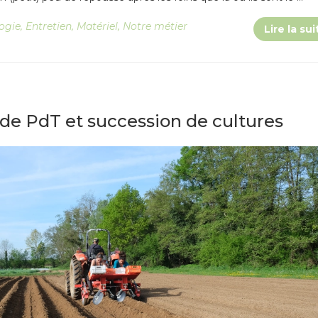
ogie
,
Entretien
,
Matériel
,
Notre métier
Lire la sui
 de PdT et succession de cultures