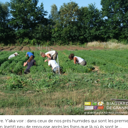
ave. Y’aka voir : dans ceux de nos prés humides qui sont les premi
un (petit) peu de repousse après les foins que là où ils sont le …