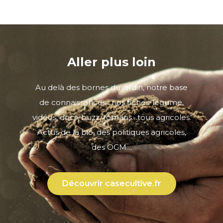
Aller plus loin
Au delà des bornes du jardin, notre base
de connaissances : nos fiches-légume,
vidéos, docs, buzz, romans…tous agricoles.
Actus de la bio, des politiques agricoles,
des OGM…
Découvrir casecultive.fr