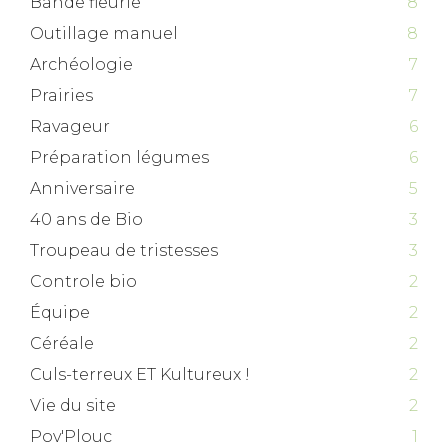
Bande fleurie
8
Outillage manuel
8
Archéologie
7
Prairies
7
Ravageur
6
Préparation légumes
6
Anniversaire
5
40 ans de Bio
3
Troupeau de tristesses
3
Controle bio
2
Équipe
2
Céréale
2
Culs-terreux ET Kultureux !
2
Vie du site
2
Pov'Plouc
1