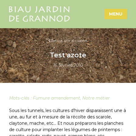
MENU
Retour aux actualités
Test azote
16 février 2010
Mots-clés :
Fumure amendement
,
Notre métier
Sous les tunnels, les cultures d’hiver disparaissent une à
une, au fur et à mesure de la récolte des scarole,
claytone, mache, etc… Et nous préparons les planches
de culture pour implanter les légumes de printemps :
carotte, salade, radis, navet, oignon blanc, etc…