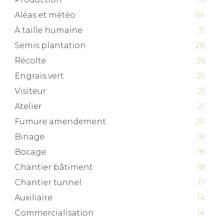
Aléas et météo
64
À taille humaine
31
Semis plantation
28
Récolte
26
Engrais vert
25
Visiteur
21
Atelier
21
Fumure amendement
20
Binage
18
Bocage
18
Chantier bâtiment
18
Chantier tunnel
17
Auxiliaire
14
Commercialisation
14