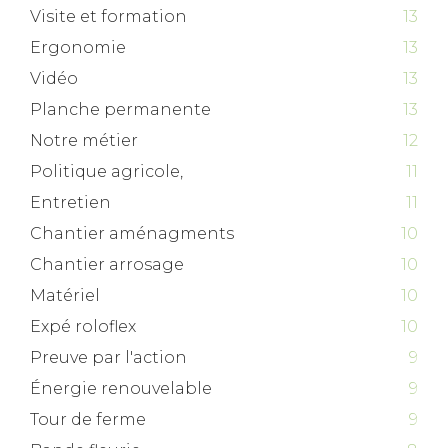
Visite et formation
13
Ergonomie
13
Vidéo
13
Planche permanente
13
Notre métier
12
Politique agricole,
11
Entretien
11
Chantier aménagments
10
Chantier arrosage
10
Matériel
10
Expé roloflex
10
Preuve par l'action
9
Énergie renouvelable
9
Tour de ferme
9