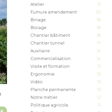
Atelier
21
Fumure amendement
20
Binage
18
Bocage
18
Chantier bâtiment
18
Chantier tunnel
17
Auxiliaire
14
Commercialisation
14
Visite et formation
13
Ergonomie
13
Vidéo
13
Planche permanente
13
t
Notre métier
12
Politique agricole,
11
te