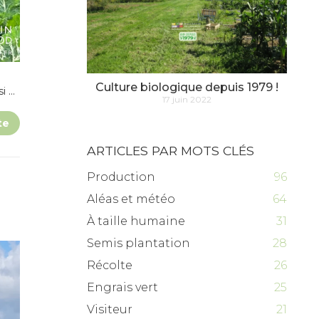
Culture biologique depuis 1979 !
si …
17 juin 2022
te
ARTICLES PAR MOTS CLÉS
Production
96
Aléas et météo
64
À taille humaine
31
Semis plantation
28
Récolte
26
Engrais vert
25
Visiteur
21