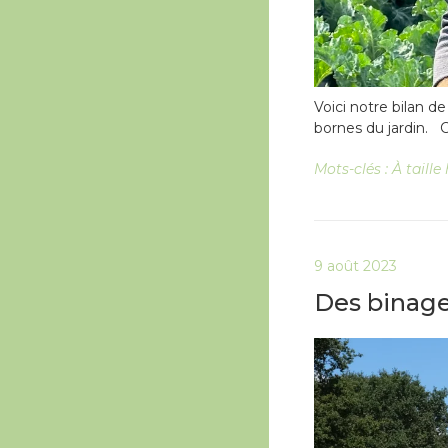
Voici notre bilan d
bornes du jardin. C
Mots-clés :
À taill
9 août 2023
Des binage