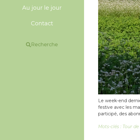
Au jour le jour
Contact
Recherche
Le week-end dernier
festive avec les 
participé, des abon
Mots-clés :
Tour de