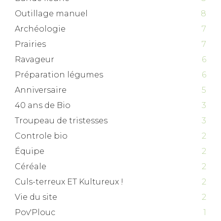
Outillage manuel
8
Archéologie
7
Prairies
7
Ravageur
6
Préparation légumes
6
Anniversaire
5
40 ans de Bio
3
Troupeau de tristesses
3
Controle bio
2
Équipe
2
Céréale
2
Culs-terreux ET Kultureux !
2
Vie du site
2
Pov'Plouc
1