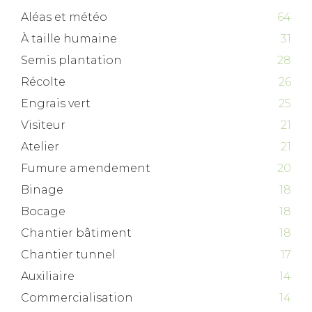
Aléas et météo
64
À taille humaine
31
Semis plantation
28
Récolte
26
Engrais vert
25
Visiteur
21
Atelier
21
Fumure amendement
20
Binage
18
Bocage
18
Chantier bâtiment
18
Chantier tunnel
17
Auxiliaire
14
Commercialisation
14