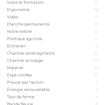
Visite et formation
13
Ergonomie
13
Vidéo
13
Planche permanente
13
Notre métier
12
Politique agricole,
11
Entretien
11
Chantier aménagments
10
Chantier arrosage
10
Matériel
10
Expé roloflex
10
Preuve par l'action
9
Énergie renouvelable
9
Tour de ferme
9
Bande fleurie
8