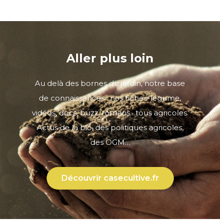
Aller plus loin
Au delà des bornes du jardin, notre base
de connaissances : nos fiches-légume,
vidéos, docs, buzz, romans…tous agricoles.
Actus de la bio, des politiques agricoles,
des OGM…
Découvrir casecultive.fr