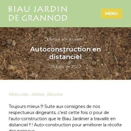
MENU
Retour aux actualités
Autoconstruction en
distanciel
25 janvier 2022
Mots-clés :
Atelier
,
Récolte
Toujours mieux !!! Suite aux consignes de nos
respectueux dirigeants, c’est cette fois ci pour de
l’auto-construction que le Biau Jardinier a travaillé en
distanciel !! ! Auto-construction pour améliorer la récolte
des poireaux.