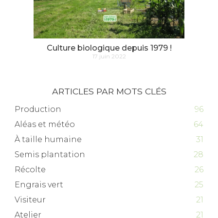
Culture biologique depuis 1979 !
17 juin 2022
ARTICLES PAR MOTS CLÉS
Production
96
Aléas et météo
64
À taille humaine
31
Semis plantation
28
Récolte
26
Engrais vert
25
Visiteur
21
Atelier
21