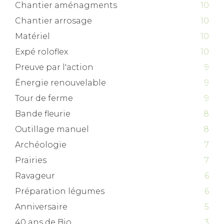
Chantier aménagments
10
Chantier arrosage
10
Matériel
10
Expé roloflex
10
Preuve par l'action
9
Énergie renouvelable
9
Tour de ferme
9
Bande fleurie
8
Outillage manuel
8
Archéologie
7
Prairies
7
Ravageur
6
Préparation légumes
6
Anniversaire
5
40 ans de Bio
3