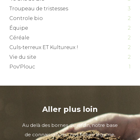
Troupeau de tristesses
3
Controle bio
2
Équipe
2
Céréale
2
Culs-terreux ET Kultureux !
2
Vie du site
2
Pov'Plouc
1
Aller plus loin
Au delà des bornes du jardin, notre base
de connaissances : nos fiches-légume,