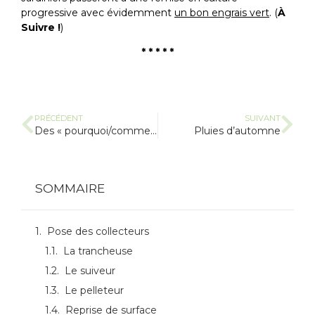
progressive avec évidemment
un bon engrais vert
. (
À
Suivre !
)
* * * * *
PRÉCÉDENT
SUIVANT
Des « pourquoi/comment ? » de l’eau sur notre ferme. Saison 1 : drainage des sablons
Pluies d’automne
SOMMAIRE
Pose des collecteurs
La trancheuse
Le suiveur
Le pelleteur
Reprise de surface