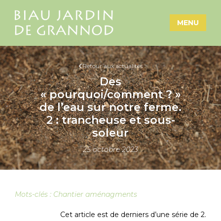
MENU
Retour aux actualités
Des
« pourquoi/comment ? »
de l’eau sur notre ferme.
2 : trancheuse et sous-
soleur
25 octobre 2023
Mots-clés :
Chantier aménagments
Cet article est de derniers d’une série de 2.