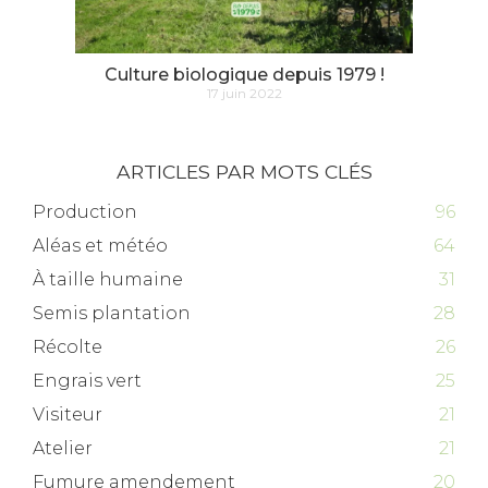
Culture biologique depuis 1979 !
17 juin 2022
ARTICLES PAR MOTS CLÉS
Production
96
Aléas et météo
64
À taille humaine
31
Semis plantation
28
Récolte
26
Engrais vert
25
Visiteur
21
Atelier
21
Fumure amendement
20