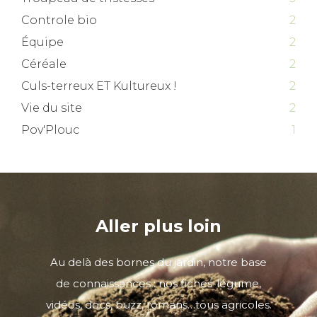
Controle bio
2
Équipe
2
Céréale
2
Culs-terreux ET Kultureux !
2
Vie du site
2
Pov'Plouc
1
Aller plus loin
Au delà des bornes du jardin, notre base
de connaissances : nos fiches-légume,
vidéos, docs, buzz, romans…tous agricoles.