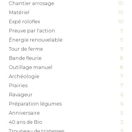
Chantier arrosage
10
Matériel
10
Expé roloflex
10
Preuve par l'action
9
Énergie renouvelable
9
Tour de ferme
9
Bande fleurie
8
Outillage manuel
8
Archéologie
7
Prairies
7
Ravageur
6
Préparation légumes
6
Anniversaire
5
40 ans de Bio
3
Troupeau de tristesses
3