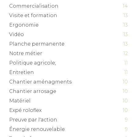
Commercialisation
14
Visite et formation
13
Ergonomie
13
Vidéo
13
Planche permanente
13
Notre métier
12
Politique agricole,
11
Entretien
11
Chantier aménagments
10
Chantier arrosage
10
Matériel
10
Expé roloflex
10
Preuve par l'action
9
Énergie renouvelable
9