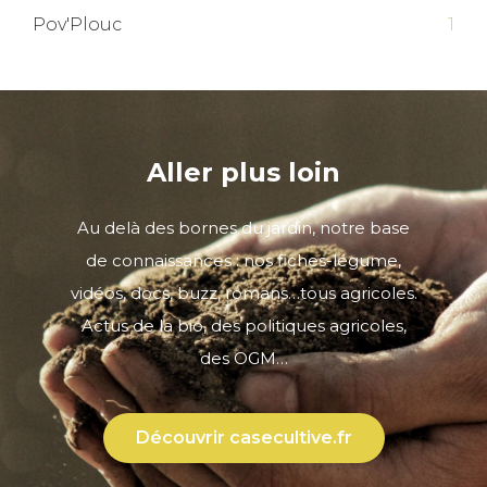
Pov'Plouc
1
Aller plus loin
Au delà des bornes du jardin, notre base
de connaissances : nos fiches-légume,
vidéos, docs, buzz, romans…tous agricoles.
Actus de la bio, des politiques agricoles,
des OGM…
Découvrir casecultive.fr