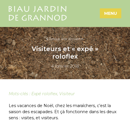
MENU
Retour aux actualités
Visiteurs et « expé »
roloflex
4 janvier 2018
Mots-clés :
Expé roloflex
,
Visiteur
Les vacances de Noël, chez les maraîchers, c’est la
saison des escapades. Et çà fonctionne dans les deux
sens : visites, et visiteurs.