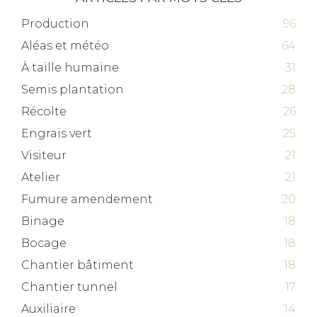
Production
96
Aléas et météo
64
À taille humaine
31
Semis plantation
28
Récolte
26
Engrais vert
25
Visiteur
21
Atelier
21
Fumure amendement
20
Binage
18
Bocage
18
Chantier bâtiment
18
Chantier tunnel
17
Auxiliaire
14