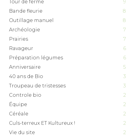
Tour de ferme
9
Bande fleurie
8
Outillage manuel
8
Archéologie
7
Prairies
7
Ravageur
6
Préparation légumes
6
Anniversaire
5
40 ans de Bio
3
Troupeau de tristesses
3
Controle bio
2
Équipe
2
Céréale
2
Culs-terreux ET Kultureux !
2
Vie du site
2