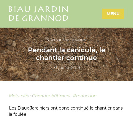
MENU
Retour aux actualités
Pendant la canicule, le
chantier continue
31 juillet 2019
Mots-clés :
Chantier bâtiment
,
Production
Les Biaux Jardiniers ont donc continué le chantier dans
la foulée.