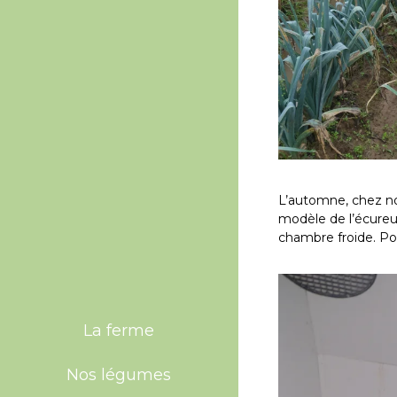
L’automne, chez nou
modèle de l’écureui
chambre froide. Po
La ferme
Nos légumes