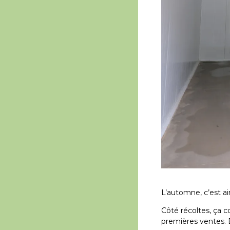
L’automne, c’est ai
Côté récoltes, ça c
premières ventes. 