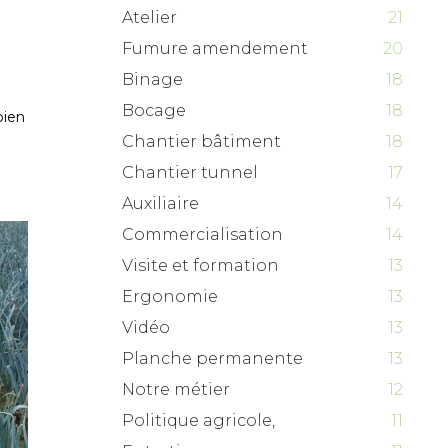
Atelier
21
u
Fumure amendement
20
Binage
18
Bocage
18
bien
Chantier bâtiment
18
Chantier tunnel
17
Auxiliaire
14
Commercialisation
14
Visite et formation
13
Ergonomie
13
Vidéo
13
Planche permanente
13
Notre métier
12
Politique agricole,
11