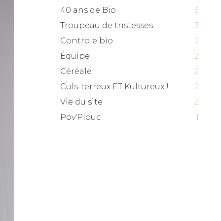
40 ans de Bio
3
Troupeau de tristesses
3
Controle bio
2
Équipe
2
Céréale
2
Culs-terreux ET Kultureux !
2
Vie du site
2
Pov'Plouc
1