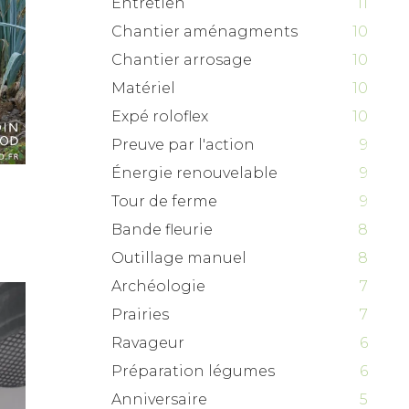
Entretien
11
Chantier aménagments
10
Chantier arrosage
10
Matériel
10
Expé roloflex
10
Preuve par l'action
9
Énergie renouvelable
9
Tour de ferme
9
Bande fleurie
8
Outillage manuel
8
Archéologie
7
Prairies
7
Ravageur
6
Préparation légumes
6
Anniversaire
5