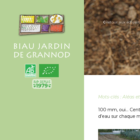
Retour aux actualit
Mots-clés :
Aléas e
100 mm, oui… Cent m
d’eau sur chaque mè