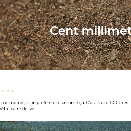
és
Cent millimè
9 octobre 2024
t météo
illimètres, si on préfère dire comme çà. C’est à dire 100 litres
tre carré de sol.