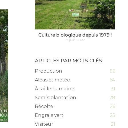
Culture biologique depuis 1979 !
17 juin 2022
ARTICLES PAR MOTS CLÉS
Production
96
Aléas et météo
64
À taille humaine
31
Semis plantation
28
Récolte
26
Engrais vert
25
Visiteur
21