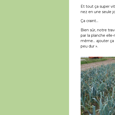
Et tout ça super vit
nez en une seule 
Ça craint…
Bien sûr, notre trav
par la planche elle
même… ajouter ça à 
peu dur ».