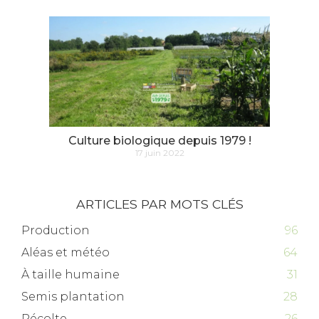
Culture biologique depuis 1979 !
17 juin 2022
ARTICLES PAR MOTS CLÉS
Production
96
Aléas et météo
64
À taille humaine
31
Semis plantation
28
Récolte
26