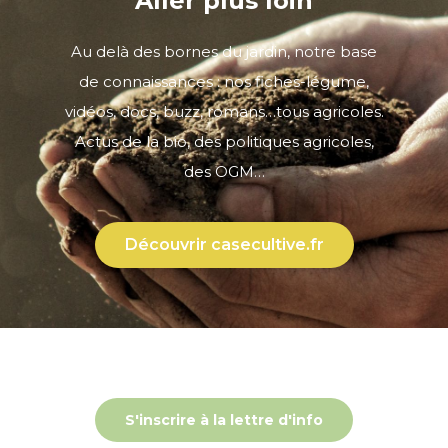
Aller plus loin
Au delà des bornes du jardin, notre base
de connaissances : nos fiches-légume,
vidéos, docs, buzz, romans…tous agricoles.
Actus de la bio, des politiques agricoles,
des OGM…
Découvrir casecultive.fr
S'inscrire à la lettre d'info