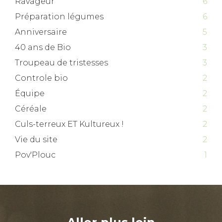
Ravageur
6
Préparation légumes
6
Anniversaire
5
40 ans de Bio
3
Troupeau de tristesses
3
Controle bio
2
Équipe
2
Céréale
2
Culs-terreux ET Kultureux !
2
Vie du site
2
Pov'Plouc
1