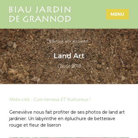
MENU
Retour aux actualités
Land Art
1 août 2018
Mots-clés :
Culs-terreux ET Kultureux !
Geneviève nous fait profiter de ses photos de land art
jardinier. Un labyrinthe en épluchure de betterave
rouge et fleur de liseron