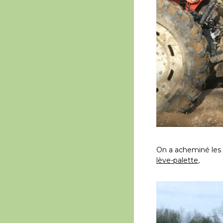
On a acheminé les 
lève-palette
,