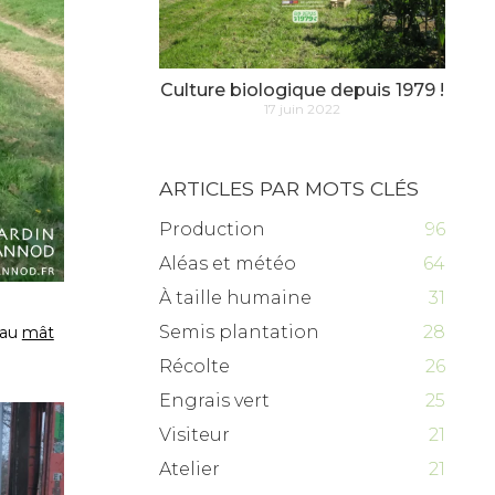
Culture biologique depuis 1979 !
17 juin 2022
ARTICLES PAR MOTS CLÉS
Production
96
Aléas et météo
64
À taille humaine
31
Semis plantation
28
 au
mât
Récolte
26
Engrais vert
25
Visiteur
21
Atelier
21