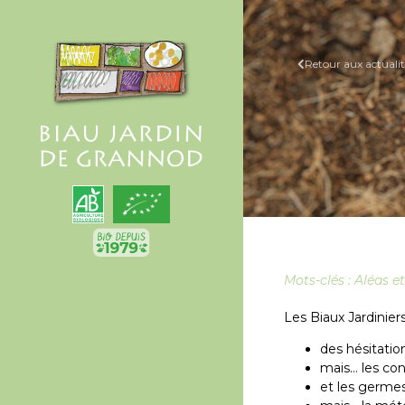
Retour aux actualit
Mots-clés :
Aléas e
Les Biaux Jardinier
des hésitation
mais… les con
et les germes