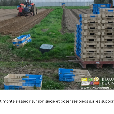
 monté s’asseoir sur son siège et poser ses pieds sur les suppor