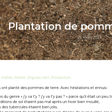
és
Plantation de pomm
26 mars 2024
t météo
,
Atelier
,
Engrais vert
,
Production
s ont planté des pommes de terre. Avec hésitations et ennuis :
s du genre « j’y va t’y ? j’y va t’y pas ? » parce qu’il était un peu t
ditions de sol étaient pas mal après un hiver bien mouillé,
 des tubercules étaient bien jolis,