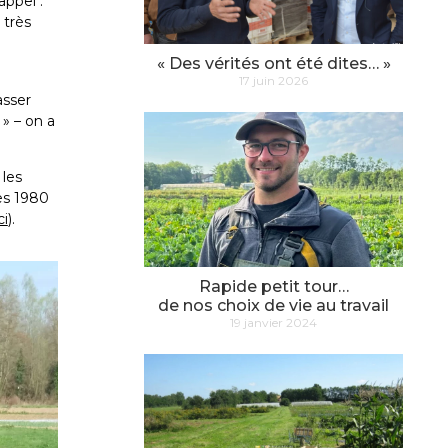
appel :
 très
« Des vérités ont été dites… »
17 juin 2026
asser
» – on a
 les
es 1980
ci
).
Rapide petit tour…
de nos choix de vie au travail
19 janvier 2024