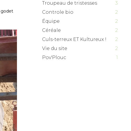
Troupeau de tristesses
3
e godet
Controle bio
2
Équipe
2
Céréale
2
Culs-terreux ET Kultureux !
2
Vie du site
2
Pov'Plouc
1