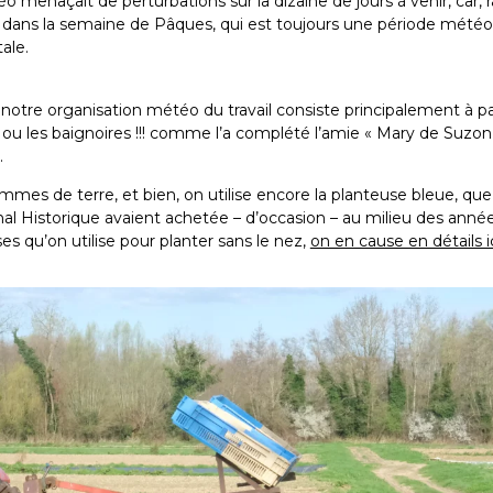
 menaçait de perturbations sur la dizaine de jours à venir, car, r
 dans la semaine de Pâques, qui est toujours une période météo
ale.
notre organisation météo du travail consiste principalement à p
 ou les baignoires !!! comme l’a complété l’amie « Mary de Suzon 
.
mmes de terre, et bien, on utilise encore la planteuse bleue, que
nal Historique avaient achetée – d’occasion – au milieu des anné
es qu’on utilise pour planter sans le nez,
on en cause en détails i