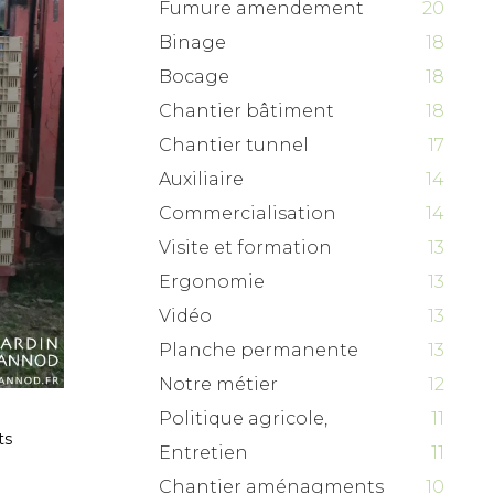
Fumure amendement
20
Binage
18
Bocage
18
Chantier bâtiment
18
Chantier tunnel
17
Auxiliaire
14
Commercialisation
14
Visite et formation
13
Ergonomie
13
Vidéo
13
Planche permanente
13
Notre métier
12
Politique agricole,
11
ts
Entretien
11
Chantier aménagments
10