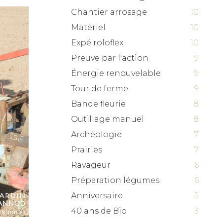
Chantier arrosage
10
Matériel
10
Expé roloflex
10
Preuve par l'action
9
Énergie renouvelable
9
Tour de ferme
9
Bande fleurie
8
Outillage manuel
8
Archéologie
7
Prairies
7
Ravageur
6
Préparation légumes
6
Anniversaire
5
40 ans de Bio
3