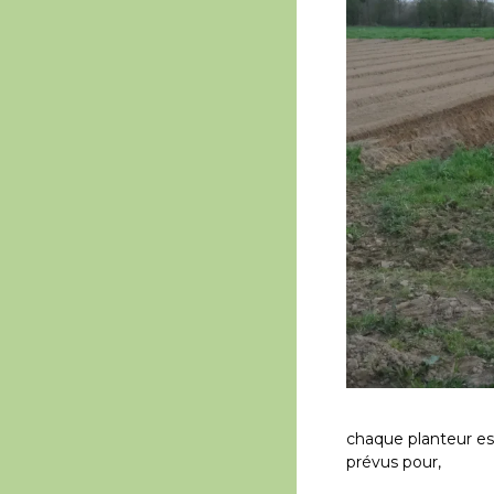
chaque planteur est
prévus pour,