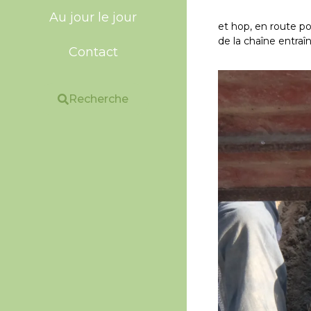
Au jour le jour
et hop, en route po
de la chaîne entraî
Contact
Recherche