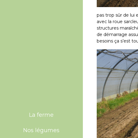
pas trop sûr de lui 
avec la roue sarcleu
structures maraîchè
de démarrage assur
besoins ça s’est tou
La ferme
Nos légumes