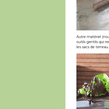
Autre matériel (nou
outils gentils qui r
les sacs de terreau.