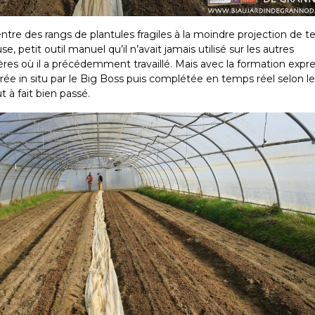
entre des rangs de plantules fragiles à la moindre projection de te
se, petit outil manuel qu’il n’avait jamais utilisé sur les autres
res où il a précédemment travaillé. Mais avec la formation expr
ée in situ par le Big Boss puis complétée en temps réel selon le
t à fait bien passé.