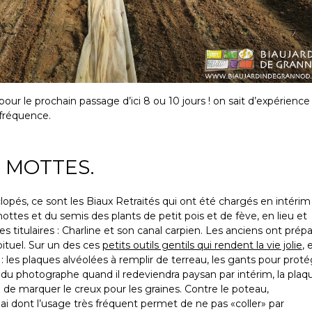
pour le prochain passage d’ici
8
ou
10
jours ! on sait d’expérience
 fréquence.
E MOTTES.
lopés, ce sont les Biaux Retraités qui ont été chargés en intérim
ottes et du semis des plants de petit pois et de fève, en lieu et
es titulaires : Charline et son canal carpien. Les anciens ont prép
bituel. Sur un des ces
petits outils gentils qui rendent la vie jolie
, 
: les plaques alvéolées à remplir de terreau, les gants pour prot
du photographe quand il redeviendra paysan par intérim, la plaq
 de marquer le creux pour les graines. Contre le poteau,
lai dont l’usage très fréquent permet de ne pas «coller» par