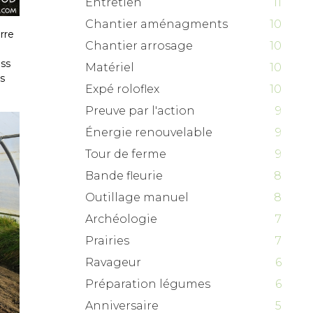
Entretien
11
Chantier aménagments
10
rre
Chantier arrosage
10
ess
Matériel
10
s
Expé roloflex
10
Preuve par l'action
9
Énergie renouvelable
9
Tour de ferme
9
Bande fleurie
8
Outillage manuel
8
Archéologie
7
Prairies
7
Ravageur
6
Préparation légumes
6
Anniversaire
5