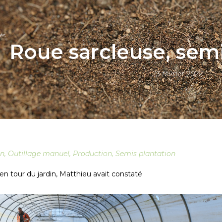
és
Roue sarcleuse, sem
23 février 2022
en
,
Outillage manuel
,
Production
,
Semis plantation
en tour du jardin, Matthieu avait constaté