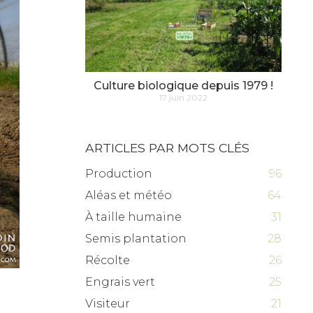
Culture biologique depuis 1979 !
17 juin 2022
ARTICLES PAR MOTS CLÉS
Production
96
Aléas et météo
64
À taille humaine
31
Semis plantation
28
Récolte
26
Engrais vert
25
Visiteur
21