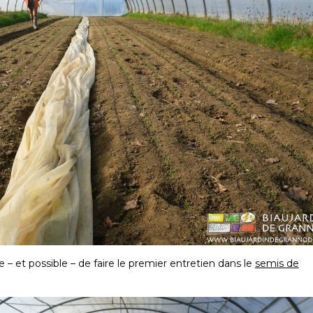
re – et possible – de faire le premier entretien dans le
semis de