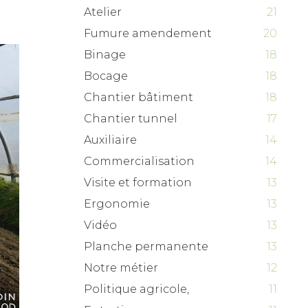
Atelier
21
Fumure amendement
20
Binage
18
Bocage
18
Chantier bâtiment
18
Chantier tunnel
17
Auxiliaire
14
Commercialisation
14
Visite et formation
13
Ergonomie
13
Vidéo
13
Planche permanente
13
Notre métier
12
Politique agricole,
11