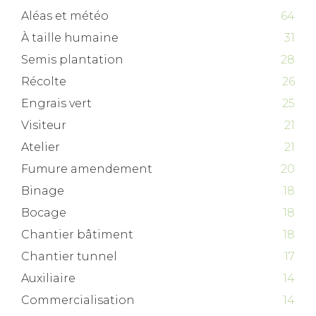
Aléas et météo
64
À taille humaine
31
Semis plantation
28
Récolte
26
Engrais vert
25
Visiteur
21
Atelier
21
Fumure amendement
20
Binage
18
Bocage
18
Chantier bâtiment
18
Chantier tunnel
17
Auxiliaire
14
Commercialisation
14