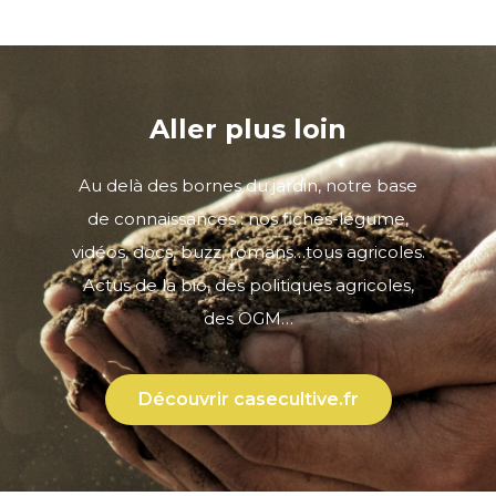
Aller plus loin
Au delà des bornes du jardin, notre base
de connaissances : nos fiches-légume,
vidéos, docs, buzz, romans…tous agricoles.
Actus de la bio, des politiques agricoles,
des OGM…
Découvrir casecultive.fr