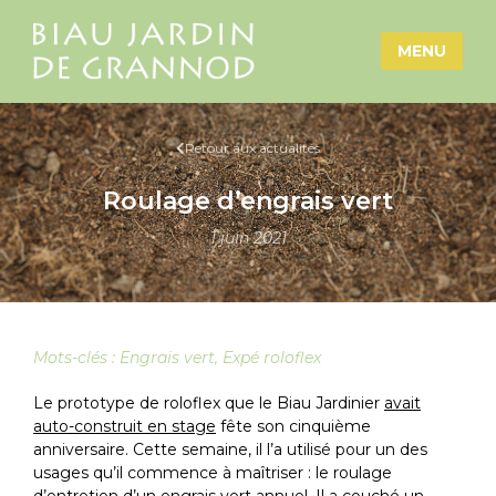
MENU
Retour aux actualités
Roulage d’engrais vert
1 juin 2021
Mots-clés :
Engrais vert
,
Expé roloflex
Le prototype de roloflex que le Biau Jardinier
avait
auto-construit en stage
fête son cinquième
anniversaire. Cette semaine, il l’a utilisé pour un des
usages qu’il commence à maîtriser : le roulage
d’entretien d’un
engrais vert
annuel. Il a couché un