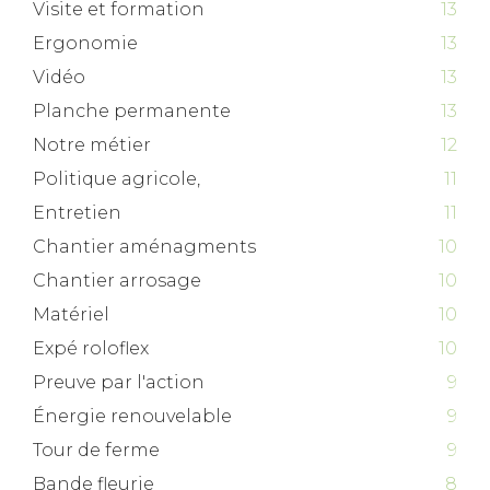
Visite et formation
13
Ergonomie
13
Vidéo
13
Planche permanente
13
Notre métier
12
Politique agricole,
11
Entretien
11
Chantier aménagments
10
Chantier arrosage
10
Matériel
10
Expé roloflex
10
Preuve par l'action
9
Énergie renouvelable
9
Tour de ferme
9
Bande fleurie
8