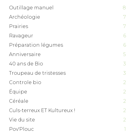
Outillage manuel
8
Archéologie
7
Prairies
7
Ravageur
6
Préparation légumes
6
Anniversaire
5
40 ans de Bio
3
Troupeau de tristesses
3
Controle bio
2
Équipe
2
Céréale
2
Culs-terreux ET Kultureux !
2
Vie du site
2
Pov'Plouc
1