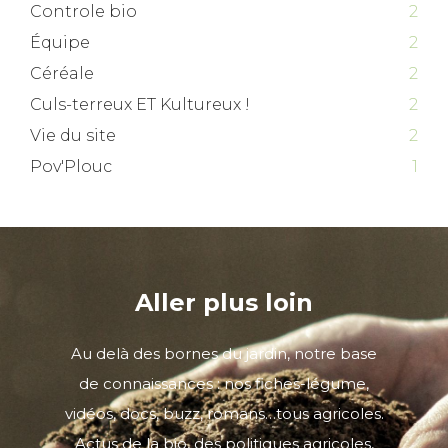
Controle bio
2
Équipe
2
Céréale
2
Culs-terreux ET Kultureux !
2
Vie du site
2
Pov'Plouc
1
Aller plus loin
Au delà des bornes du jardin, notre base
de connaissances : nos fiches-légume,
vidéos, docs, buzz, romans…tous agricoles.
Actus de la bio, des politiques agricoles,