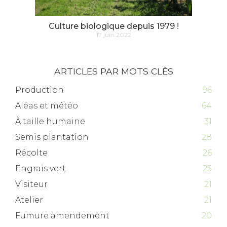
Culture biologique depuis 1979 !
17 juin 2022
ARTICLES PAR MOTS CLÉS
Production
96
Aléas et météo
64
À taille humaine
31
Semis plantation
28
Récolte
26
Engrais vert
25
Visiteur
21
Atelier
21
Fumure amendement
20