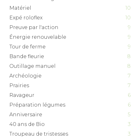
Matériel
10
Expé roloflex
10
Preuve par l'action
9
Énergie renouvelable
9
Tour de ferme
9
Bande fleurie
8
Outillage manuel
8
Archéologie
7
Prairies
7
Ravageur
6
Préparation légumes
6
Anniversaire
5
40 ans de Bio
3
Troupeau de tristesses
3