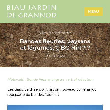
MENU
Retour aux actualités
Bandes fleuries, paysans
et légumes, C BO Hin ?!?
11 mai 2022
Mots-clés :
Bande fleurie
,
Engrais vert
,
Production
Les Biaux Jardiniers ont fait un nouveau commando
repiquage de bandes fleuries :