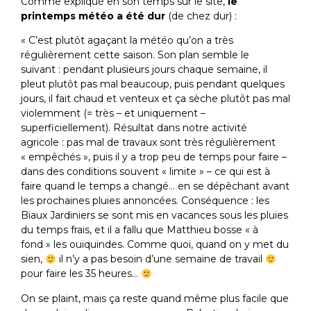
Comme expliqué en son temps sur le site,
le
printemps météo a été dur
(de chez dur) :
« C’est plutôt agaçant la météo qu’on a très
régulièrement cette saison. Son plan semble le
suivant : pendant plusieurs jours chaque semaine, il
pleut plutôt pas mal beaucoup, puis pendant quelques
jours, il fait chaud et venteux et ça sèche plutôt pas mal
violemment (= très – et uniquement –
superficiellement). Résultat dans notre activité
agricole : pas mal de travaux sont très régulièrement
« empêchés », puis il y a trop peu de temps pour faire –
dans des conditions souvent « limite » – ce qui est à
faire quand le temps a changé… en se dépêchant avant
les prochaines pluies annoncées. Conséquence : les
Biaux Jardiniers se sont mis en vacances sous les pluies
du temps frais, et il a fallu que Matthieu bosse « à
fond » les ouiquindes. Comme quoi, quand on y met du
sien,
il n’y a pas besoin d’une semaine de travail
pour faire les 35 heures…
On se plaint, mais ça reste quand même plus facile que