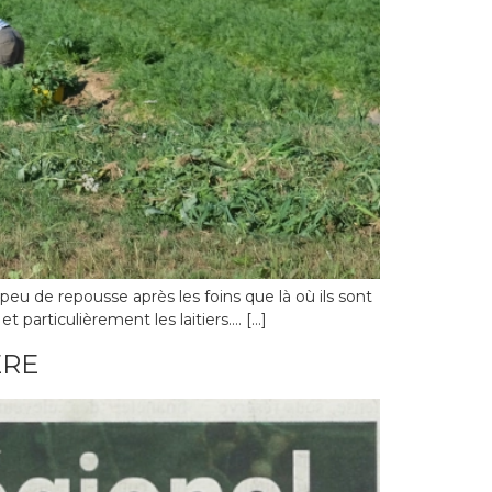
) peu de repousse après les foins que là où ils sont
 particulièrement les laitiers…. […]
ÈRE