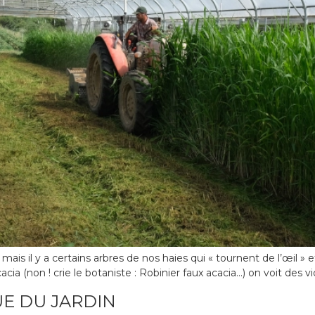
ais il y a certains arbres de nos haies qui « tournent de l’œil »
cia (non ! crie le botaniste : Robinier faux acacia…) on voit des v
E DU JARDIN