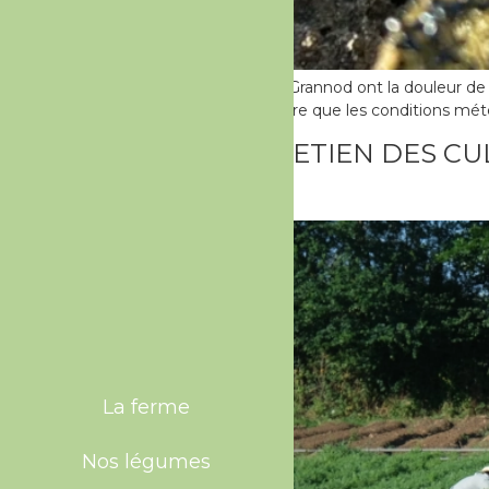
Les Biaux Jardiniers de Grannod ont la douleur de 
Ça a été terrible. Faut dire que les conditions mé
RÊVE D’ENTRETIEN DES CU
OUTILS !
La ferme
Nos légumes