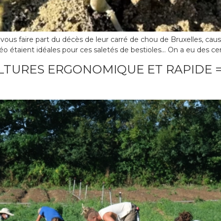
vous faire part du décès de leur carré de chou de Bruxelles, causé
téo étaient idéales pour ces saletés de bestioles… On a eu des cen
LTURES ERGONOMIQUE ET RAPIDE 