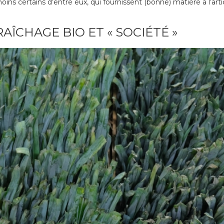
ins certains d’entre eux, qui fournissent (bonne) matière à l’artic
ÎCHAGE BIO ET « SOCIÉTÉ »