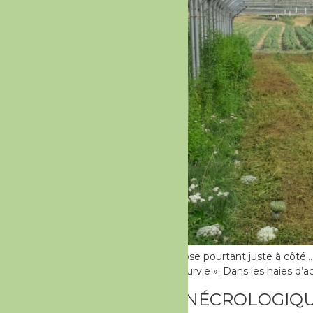
Météo et climat On arrose pourtant juste à côté… m
espérons – en mode « survie ». Dans les haies d’aca
CHRONIQUE NÉCROLOGIQU