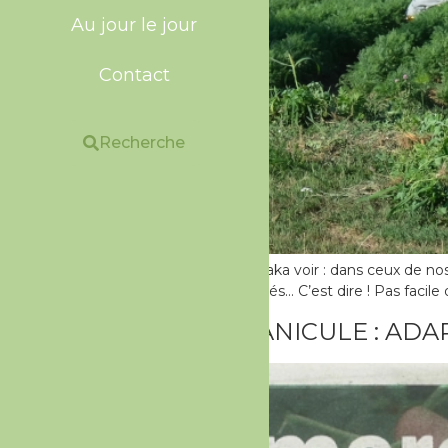
Au jour le jour
Contact
Recherche
« Çà fait sec ! » Grave. Y’aka voir : dans ceux de n
le plus longtemps ombrés… C’est dire ! Pas facile d
CLIMAT ET CANICULE : ADA