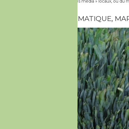
ferme. Ce sont donc « les media » locaux, ou du mo
l’exploitant agricole, […]
URGENCE CLIMATIQUE, MARA