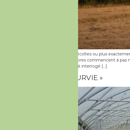
Premières « grosses » récoltes ou plus exactement
fé sec : çà craint ! Les arbres commencent à pas 
nationale, Matthieu a été interrogé […]
EN MODE « SURVIE »