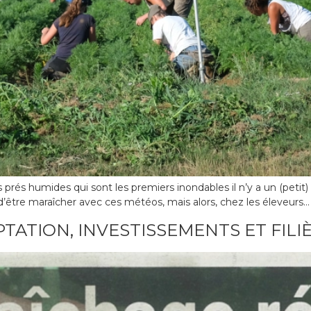
os prés humides qui sont les premiers inondables il n’y a un (petit
’être maraîcher avec ces météos, mais alors, chez les éleveurs… et
PTATION, INVESTISSEMENTS ET FILI