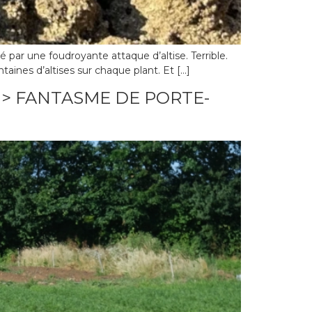
 par une foudroyante attaque d’altise. Terrible.
taines d’altises sur chaque plant. Et […]
=> FANTASME DE PORTE-